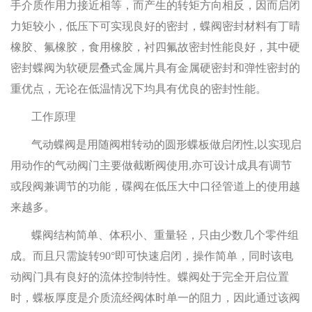
手介质作用力接近相等，而产生的转矩方向相反，因而启闭
力矩较小，低压下可实现良好的密封，蝶阀密封材料有丁晴
橡胶、氟橡胶，食用橡胶，衬四氟故密封性能良好，其中硬
密封蝶阀为软硬层叠式金属片具有金属硬密封和弹性密封的
重优点，无论在低温情况下均具有优良的密封性能。
工作原理
气动蝶阀是用随阀柑转动的圆形蝶板做启闭性,以实现启
用动作的气动阀门主要做截断阀使用,亦可设计成具有调节
或段阀兼调节的功能，碟阀在低压大中口径管道上的使用越
来越多。
蝶阀结构简单、体积小、重量轻，只由少数几个零件组
成。而且只需旋转90°即可快速启闭，操作简单，同时该电
动阀门具有良好的流体控制特性。蝶阀处于完全开启位置
时，蝶板厚度是介质流经阀体时单一的阻力，因此通过该阀